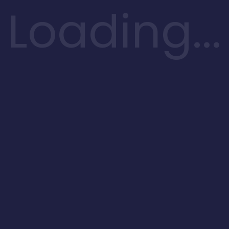
Loading...
ue senectus et netus et malesuada fames ac turpis egestas. Vestibulum
ero sit amet quam egestas semper. Aenean ultricies mi vitae est. Maur
uired fields are marked
*